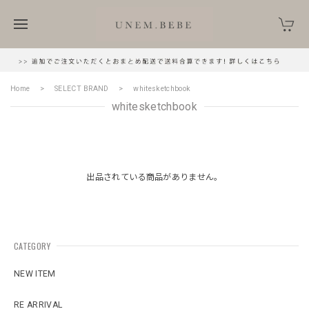
Home
SELECT BRAND
whitesketchbook
whitesketchbook
出品されている商品がありません。
CATEGORY
NEW ITEM
RE ARRIVAL