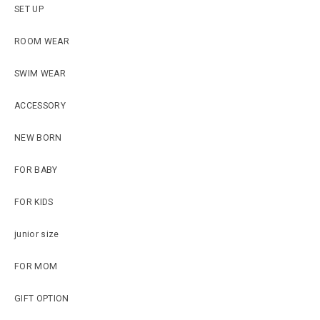
SET UP
ROOM WEAR
SWIM WEAR
ACCESSORY
NEW BORN
FOR BABY
FOR KIDS
junior size
FOR MOM
GIFT OPTION