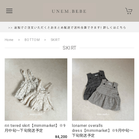
Home
BOTTOM
SKIRT
SKIRT
riri tiered skirt【mimimarket】※9
lonamer overalls
月中旬〜下旬発送予定
dress【mimimarket】※9月中旬〜
下旬発送予定
¥4,200