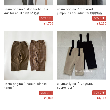
unem.original " skin tuch turtle
unem.original " mix wool
knit for adult "※即納商品
jumpsuits for adult "※即納商品
50%OFF
50%OFF
¥1,700
¥3,250
unem.original " longstrap
unem.original " casual slacks
suspender "
pants "
30%OFF
30%OFF
¥3,185
¥1,890