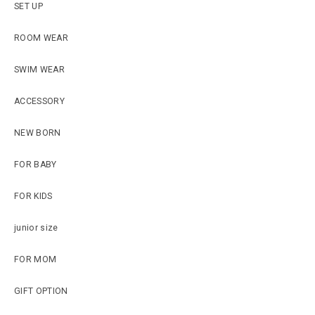
SET UP
ROOM WEAR
SWIM WEAR
ACCESSORY
NEW BORN
FOR BABY
FOR KIDS
junior size
FOR MOM
GIFT OPTION