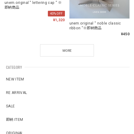
unem.original " lettering cap " ※
即納商品
40%OFF
¥1,320
unem.original " noble classic
ribbon "※即納商品
¥450
MORE
CATEGORY
NEW ITEM
RE ARRIVAL
SALE
即納 ITEM
ORIGINAL